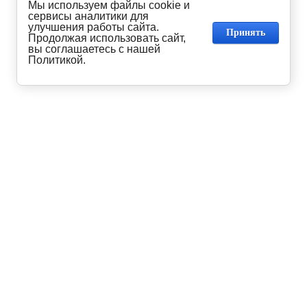
Мы используем файлы cookie и
сервисы аналитики для
улучшения работы сайта.
Принять
Продолжая использовать сайт,
вы соглашаетесь с нашей
Политикой.
199178, г. Санкт-Петербург, ул. В.О., 17-я линия, д. 22,
корпус "И", офис 409
+7 (812) 718-82-93
Пн-Пт 09:00 - 18:00
119049, г. Москва, пр. Ленинский, д. 2 А, оф. 503
+7 (495) 995-03-61