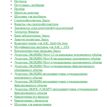
Подносы
Подставки с ячейками
Пробки
Шпатель-ложечки
Штативы для пробирок
Спектрофотометры Экрос
Кюветы для спектрофотометров
Анализатор серы рентгенофлуоресцентный
Титратор Фишера
Бани лабораторные Экрос
Аквадистилляторы Экрос
Комплектующие для ААС Analytik Jena
Модификаторы матрицы для ААС с ЭТА
Верхнеприводные мешалки Экрос
Дозаторы ЭКОХИМ (New) 12-ти канальные переменного объёма
Дозаторы ЭКОХИМ (New) 8-ми канальные переменного объёма
Дозаторы ЭКОХИМ (New) одноканальные переменнного объёма
Дозаторы ЭКОХИМ (New) одноканальные фиксированного
объёманного объёма
Дозаторы ЭКОХИМ автоклавируемые одноканальные
переменного объема
Дозаторы ЭКОХИМ автоклавируемые одноканальные
фиксированного объема
Дозаторы ЭКРОС (СМАРТ) автоклавируемые одноканальные
фиксированного объема
Наконечники без фильтра
Наконечники с фильтром
Штативы для наконечников