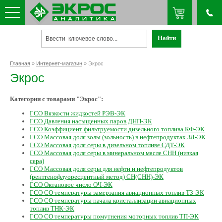
Главная
»
Интернет-магазин
» Экрос
Экрос
Категории с товарами "Экрос":
ГСО Вязкости жидкостей РЭВ-ЭК
ГСО Давления насыщенных паров ДНП-ЭК
ГСО Коэффициент фильтруемости дизельного топлива КФ-ЭК
ГСО Массовая доля золы (зольность) в нефтепродуктах ЗЛ-ЭК
ГСО Массовая доля серы в дизельном топливе СДТ-ЭК
ГСО Массовая доля серы в минеральном масле СНН (низкая
сера)
ГСО Массовая доля серы для нефти и нефтепродуктов
(рентгенофлуоресцентный метод) СН(СНН)-ЭК
ГСО Октановое число ОЧ-ЭК
ГСО СО температуры замерзания авиационных топлив ТЗ-ЭК
ГСО СО температуры начала кристаллизации авиационных
топлив ТНК-ЭК
ГСО СО температуры помутнения моторных топлив ТП-ЭК