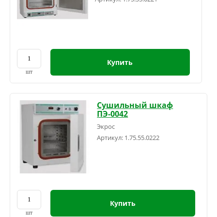
Купить
шт
Сушильный шкаф
ПЭ-0042
Экрос
Артикул:
1.75.55.0222
Купить
шт