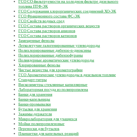
ГСО СО фильтруемости на холодном фильтре дизельного
топлива ПТФ-ЭК
ГСО Содержания хлорорганических соединений ХО-ЭК
ГСО Фракционного состава ФС-ЭК
ГСО Свойств водных сред
ГСО Состава растворов органических веществ
ГСО Состава растворов анионов
ГСО Состава растворов катионов
Замещенные фенолы
Легколетучие галогенированные углеводороды
Полихлорированные дибензо-n-диоксины
Полихлорированные дибензофураны
Полиядерные ароматические углеводороды
Хлорированные фенолы
Чистые вещества для хроматографии
ГСО Ароматические углеводороды в дизельном топливе
Стандарт-титры
Вискозиметры стеклянные капиллярные
Лабораторная посуда из полипропилена
Банки для хранения
Банки-капельницы
Банки-промывалки
Бутылки для хранения
Зажимы-держатели
Микролаборатория для учащихся
Мойки полипропиленовые
Переноски для бутылок
Планшетки для капельных реакций