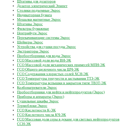
Штативы для дозаторов
Дозатор электрический Эпипет
Столики подъемные Экрос
Индикаторная бумага
Мешалки магнитные Экрос
Штативы Экрос
Фильтры бумажные
Центрифуги Экрос
Перекачивающие системы Экрос
Шейкеры Экрос
Устройства для сушки посуды Экрос
Экстракторы Экрос
Пробоотборники для воды Экрос
ГСО Массовой доли воды ВН-ЭК
ГСО Массовой доли механических примесей МПН-ЭК
ГСО Общего щелочного числа ЩЧ-ЭК
ГСО Содержания хлористых солей ХСН-ЭК
ГСО Температуры текучести и застывания ТТЗ-ЭК
ГСО Температуры вспышки в закрытом тигле ТВЗТ-ЭК
Колбонагреватели Экрос
Пробоотборники для нефти и нефтепродуктов (Экрос)
Приборы и аппараты (Экрос)
Сушильные шкафы Экрос
Термоблоки Экрос
ГСО Кислотности К-ЭК
ГСО Кислотного числа КЧ-ЭК
ГСО Массовая доля серы в декане для светлых нефтепродуктов
ССН-ЭК