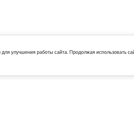
 для улучшения работы сайта. Продолжая использовать сай
Лабораторная мебель
Лабораторное оборудование
Университеты, школы, детские сады
Аналитическое оборудование
Весы и анализаторы влажности
Стандартные образцы и химические 
Анализаторы пищевой и с/х продукци
л. В.О., 17-я линия,