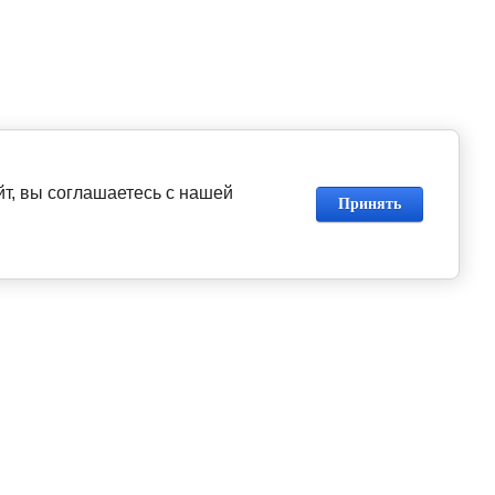
т, вы соглашаетесь с нашей
Принять
О компании
Прайс-лист
Каталоги PDF
Реализованные проекты
Отзывы
реактивы
Сертификаты
и
Доставка